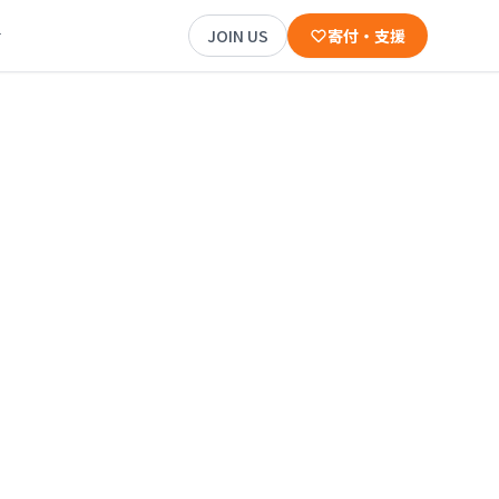
JOIN US
寄付・支援