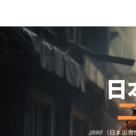
日
JRRF（日本災