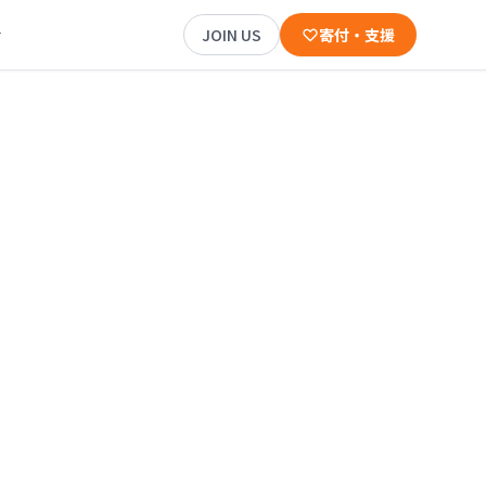
JOIN US
寄付・支援