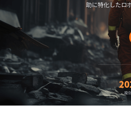
助に特化したロ
20
設