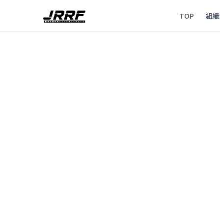
TOP
組織